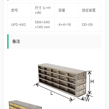
尺寸 (L×H
型号
容量
锁定装置
×W)
566×240
UFD-442
4×4=16
DD-09
×140 mm
备注