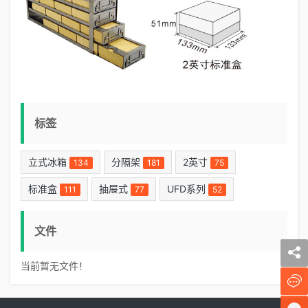
标签
立式冰箱
分隔架
2英寸
134
181
75
标准盒
抽屉式
UFD系列
111
77
52
文件
当前暂无文件！