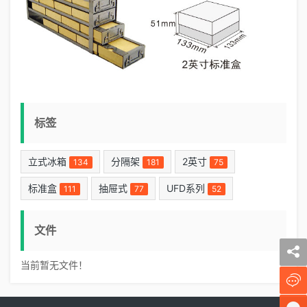
标签
立式冰箱
分隔架
2英寸
134
181
75
标准盒
抽屉式
UFD系列
111
77
52
文件
当前暂无文件！