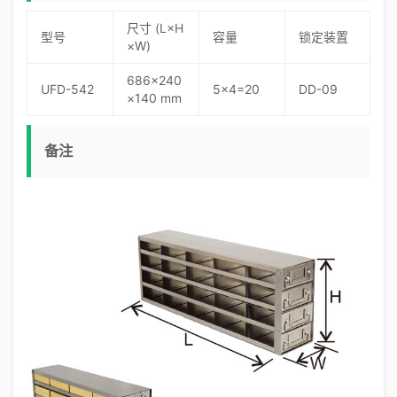
尺寸 (L×H
型号
容量
锁定装置
×W)
686×240
UFD-542
5×4=20
DD-09
×140 mm
备注