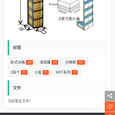
标签
卧式冰箱
液氮罐
分隔架
46
29
181
2英寸
小盒
MCF系列
75
11
11
文件
当前暂无文件！