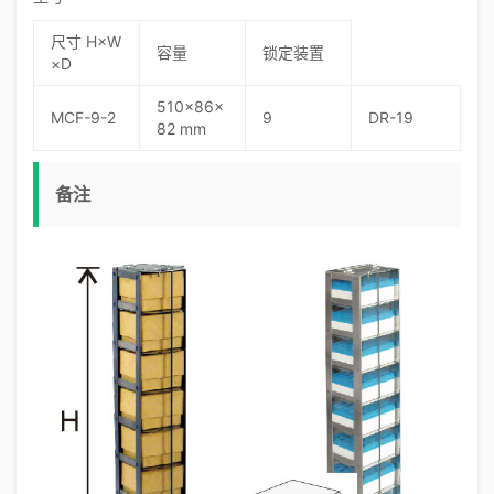
尺寸 H×W
容量
锁定装置
×D
510×86×
MCF-9-2
9
DR-19
82 mm
备注