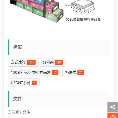
标签
立式冰箱
分隔架
134
181
100孔带铰链塑料样品盒
抽屉式
17
77
UFDHT系列
7
文件
当前暂无文件！