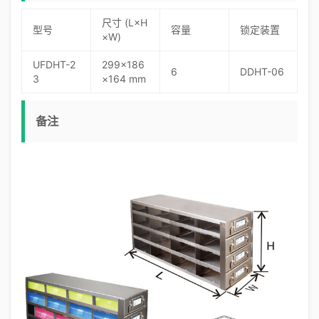
尺寸 (L×H
型号
容量
锁定装置
×W)
UFDHT-2
299×186
6
DDHT-06
3
×164 mm
备注