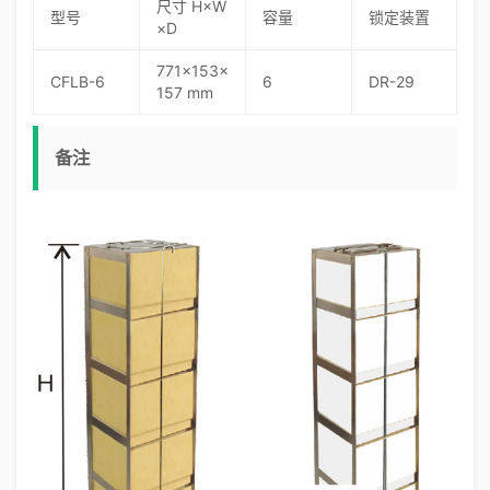
尺寸 H×W
型号
容量
锁定装置
×D
771×153×
CFLB-6
6
DR-29
157 mm
备注