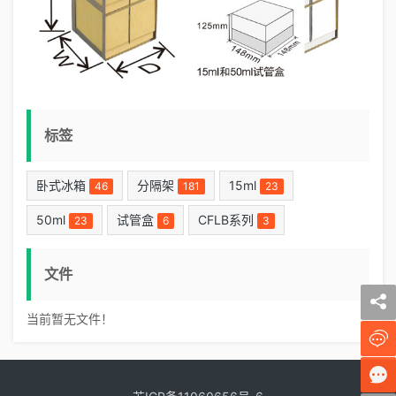
标签
卧式冰箱
分隔架
15ml
46
181
23
50ml
试管盒
CFLB系列
23
6
3
文件
当前暂无文件！